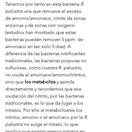
Tenemos por tanto en esta bacteria 
R. 
palustris
 una que remueve el exceso 
de amonio/amoniaco, nitrito de zonas 
anóxicas y de zonas con oxígeno 
(estudios han mostrado que estas 
bacterias pueden remover 5 ppm  de  
amoniaco en tan solo 5 días). A 
diferencia de las bacterias nitrificantes 
tradicionales, las bacterias púrpuras no 
sulfurosas, como nuestra R. palustris, 
no oxida el amoniaco/amonio/nitritos, 
sino que 
los metaboliza
 y asimila 
directamente y recordemos que esa 
oxidación del nitrito, por las bacterias 
tradicionales, es lo que da lugar a los 
nitratos. Por ello al metabolizarse los 
nitritos, amonio o el amoniaco por la 
R. 
palustris
 no surge el nitrato, lo que 
implica que existan menos nitratos en 