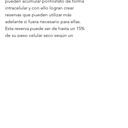
pueden acumular polifosfato de forma 
intracelular y con ello logran crear 
reservas que pueden utilizar más 
adelante si fuera necesario para ellas. 
Esta reserva puede ser de hasta un 15% 
de su peso celular seco según un 
estudio publicado en 2010 en la revista 
Applied Microbiology Biotechnology.
El estudio que les comento encontró 
que la tasa de crecimiento y la 
biomasa, así como la acumulación de 
polifosfato, eran mayores cuando la 
bacteria 
R. palustris
 estaba en 
condiciones foto heterotróficas versus 
la acumulación que hacía en 
condiciones quimio heterotróficas y 
por tanto los investigadores 
establecieron que esta bacteria 