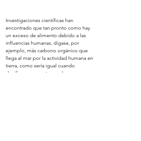
Investigaciones científicas han 
encontrado que tan pronto como hay 
un exceso de alimento debido a las 
influencias humanas, dígase, por 
ejemplo, más carbono orgánico que 
llega al mar por la actividad humana en 
tierra, como sería igual cuando 
dosificamos nosotros carbono 
orgánico al acuario,  las bacterias que 
viven en comunidad con los corales 
comienzan a separarse de su huésped, 
sea del coral. Entonces ya no se 
alimentan de los productos 
metabólicos del huésped, del coral, 
sino que prefieren el suministro de 
nutrientes más ricos de las aguas 