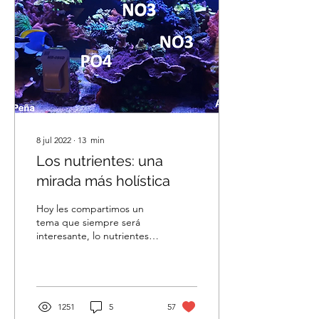
8 jul 2022
∙
13
min
Los nutrientes: una
mirada más holística
Hoy les compartimos un
tema que siempre será
interesante, lo nutrientes,
pero en esta oportunidad
nuestro editor invitado,
Leonardo Peña...
1251
5
57