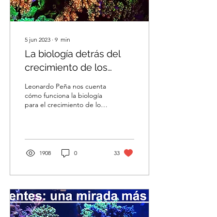
5 jun 2023
∙
9
min
La biología detrás del
crecimiento de los
corales
Leonardo Peña nos cuenta
cómo funciona la biología
para el crecimiento de los
corales, su comprensión
ayuda a tener corales más
prósperos
1908
0
33