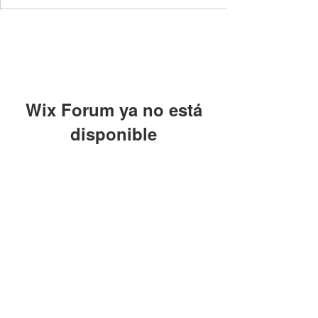
Wix Forum ya no está
disponible
Esta aplicación ha sido descontinuada.
Si necesitas una app de comunidad,
usa Wix Groups.
Contáctanos