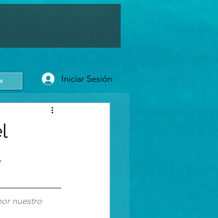
Iniciar Sesión
s
l
.
por nuestro 