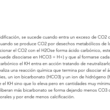
cidificación, se sucede cuando entra un exceso de CO2 
cuando se produce CO2 por desechos metabólicos de lo
cionar el CO2 con el H2Ose forma ácido carbónico, este
puede disociarse en HCO3 + H+) y que al formarse cada
arbónico el KH entra en acción tratando de neutralizarl
aliza una reacción química que termina por disociar el 
es, un ion bicarbonato (HCO3) y un ion de hidrógeno (H
e el KH sino que lo eleva pero en cantidades muy mínim
liberan más bicarbonato se forma dejando menos CO3 
corales y por ende menos calcificación.