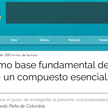
Foro
Videos
Podcast
Tienda
abr 2021
6 min de lectura
mo base fundamental de
– un compuesto esencial
os el gusto de entregarles la presente nota preparada 
nardo Peña de Colombia
. 