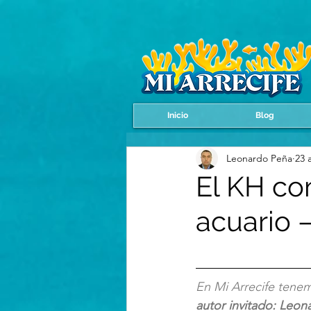
Inicio
Blog
Leonardo Peña
23 
El KH co
acuario 
En Mi Arrecife tenem
autor invitado: Leo