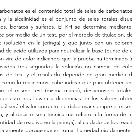
arbonatos es el contenido total de sales de carbonatos
 y la alcalinidad es el conjunto de sales totales disue
os, boratos y sulfatos. El KH se determina mediante 
ce por medio de un test, por el método de titulación, do
te (solución en la jeringa) y que junto con un coloran
d de ácido utilizada para neutralizar la base (punto de e
ón vira de color indicando que la prueba ha terminado 
sados tres segundos la solución no cambia de color
os de test y el resultado depende en gran medida d
a como lo realicemos, cabe indicar que para obtener un
re el mismo test (misma marca), desaconsejo totalm
que esto nos llevara a diferencias en los valores obte
ál será el valor correcto; se debe usar siempre el mismo
a, y al decir misma técnica me refiero a la forma de t
tidad de reactivo en la jeringa), al cuidado de los reactiv
iatamente porque suelen tomar humedad rápidamente y