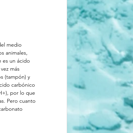
del medio 
s animales, 
 es un ácido 
 vez más 
os (tampón) y 
ácido carbónico 
+), por lo que 
as. Pero cuanto 
carbonato 