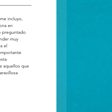
me incluyo, 
ona en 
he preguntado 
ender muy 
a el 
importante 
esta 
e aquellos que 
avillosa 