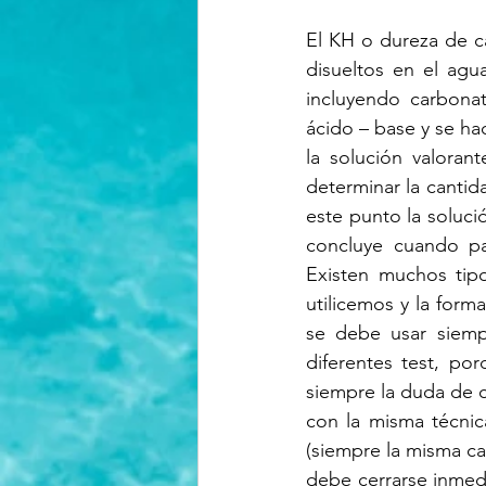
El KH o dureza de c
disueltos en el agua
incluyendo carbonat
ácido – base y se ha
la solución valoran
determinar la cantida
este punto la soluci
concluye cuando pa
Existen muchos tip
utilicemos y la form
se debe usar siemp
diferentes test, por
siempre la duda de cu
con la misma técnic
(siempre la misma can
debe cerrarse inmed