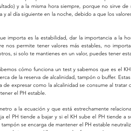
sultado) y a la misma hora siempre, porque no sirve de
 y al día siguiente en la noche, debido a que los valor
e importa es la estabilidad, dar la importancia a la hor
pre nos permite tener valores más estables, no importa
otros, si solo te mantienes en un valor, puedes tener esta
abemos cómo funciona un test y sabemos que es el KH y 
ca de la reserva de alcalinidad, tampón o buffer. Estas
 de expresar como la alcalinidad se consume al tratar de
tener el PH estable.
metro a la ecuación y que está estrechamente relaciona
ja el PH tiende a bajar y si el KH sube el PH tiende a s
ón tampón se encarga de mantener el PH estable neutraliz