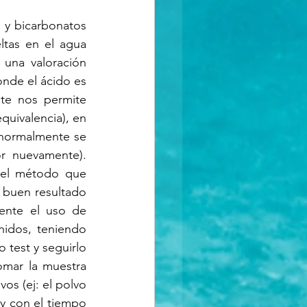
 y bicarbonatos 
ltas en el agua 
una valoración 
nde el ácido es 
te nos permite 
quivalencia), en 
(normalmente se 
 nuevamente). 
el método que 
 buen resultado 
ente el uso de 
nidos, teniendo 
 test y seguirlo 
omar la muestra 
os (ej: el polvo 
 con el tiempo 