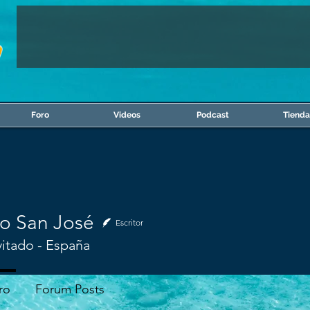
Foro
Videos
Podcast
Tienda
to San José
Escritor
vitado - España
ro
Forum Posts