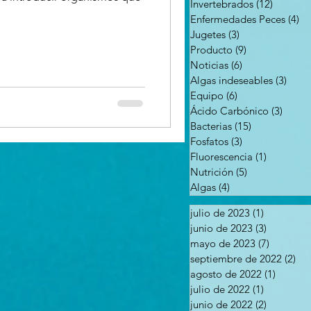
Invertebrados
(12)
12 entr
Enfermedades Peces
(4)
4 
Jugetes
(3)
3 entradas
Producto
(9)
9 entradas
Noticias
(6)
6 entradas
Algas indeseables
(3)
3 ent
Equipo
(6)
6 entradas
Ácido Carbónico
(3)
3 ent
Bacterias
(15)
15 entradas
Fosfatos
(3)
3 entradas
Fluorescencia
(1)
1 entrada
Nutrición
(5)
5 entradas
Algas
(4)
4 entradas
julio de 2023
(1)
1 entrada
junio de 2023
(3)
3 entrada
mayo de 2023
(7)
7 entrad
septiembre de 2022
(2)
2 e
agosto de 2022
(1)
1 entra
julio de 2022
(1)
1 entrada
junio de 2022
(2)
2 entrada