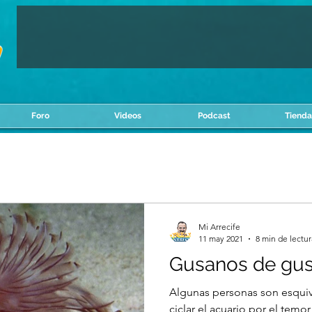
Foro
Videos
Podcast
Tienda
Mi Arrecife
11 may 2021
8 min de lectur
Gusanos de gu
Algunas personas son esquiva
ciclar el acuario por el temo