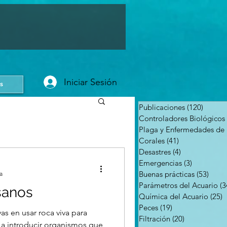
Iniciar Sesión
s
Publicaciones
(120)
120 en
Controladores Biológicos
Corales
(41)
41 entradas
Desastres
(4)
4 entradas
Emergencias
(3)
3 entradas
Buenas prácticas
(53)
53 en
a
Parámetros del Acuario
(3
sanos
Química del Acuario
(25)
2
Peces
(19)
19 entradas
s en usar roca viva para
Filtración
(20)
20 entradas
r a introducir organismos que