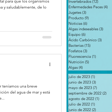
al para que los organismos
Invertebrados
(12)
12 entr
Enfermedades Peces
(4)
4 
na y saludablemente, de lo
Jugetes
(3)
3 entradas
Producto
(9)
9 entradas
Noticias
(6)
6 entradas
Algas indeseables
(3)
3 ent
Equipo
(6)
6 entradas
Ácido Carbónico
(3)
3 ent
Bacterias
(15)
15 entradas
Fosfatos
(3)
3 entradas
Fluorescencia
(1)
1 entrada
Nutrición
(5)
5 entradas
Algas
(4)
4 entradas
julio de 2023
(1)
1 entrada
junio de 2023
(3)
3 entrada
r teníamos una breve
mayo de 2023
(7)
7 entrad
ición del agua de mar y está
septiembre de 2022
(2)
2 e
...
agosto de 2022
(1)
1 entra
julio de 2022
(1)
1 entrada
junio de 2022
(2)
2 entrada