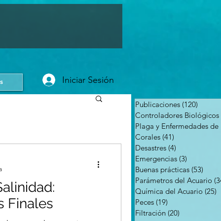
Iniciar Sesión
s
Publicaciones
(120)
120 en
Controladores Biológicos
Corales
(41)
41 entradas
Desastres
(4)
4 entradas
Emergencias
(3)
3 entradas
Buenas prácticas
(53)
53 en
a
Parámetros del Acuario
(3
alinidad:
Química del Acuario
(25)
2
 Finales
Peces
(19)
19 entradas
Filtración
(20)
20 entradas